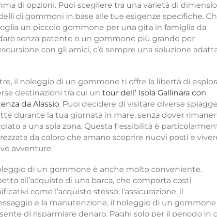
ma di opzioni. Puoi scegliere tra una varietà di dimensio
elli di gommoni in base alle tue esigenze specifiche. C
voglia un piccolo gommone per una gita in famiglia da
dare senza patente o un gommone più grande per
escursione con gli amici, c’è sempre una soluzione adatt
tre, il noleggio di un gommone ti offre la libertà di esplor
erse destinazioni tra cui un
tour dell’ Isola Gallinara con
tenza da Alassio
. Puoi decidere di visitare diverse spiagg
ette durante la tua giornata in mare, senza dover rimane
colato a una sola zona. Questa flessibilità è particolarmen
rezzata da coloro che amano scoprire nuovi posti e viver
ve avventure.
noleggio di un gommone è anche molto conveniente.
petto all’acquisto di una barca, che comporta costi
ificativi come l’acquisto stesso, l’assicurazione, il
essaggio e la manutenzione, il noleggio di un gommone 
sente di risparmiare denaro. Paghi solo per il periodo in 