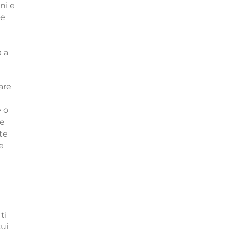
ni e
he
a a
are
e o
re
te
e
ti
cui