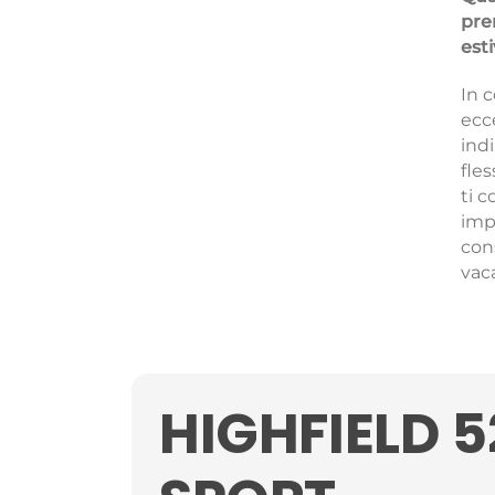
pre
esti
In 
ecc
ind
fle
ti c
impe
con
vac
HIGHFIELD 5