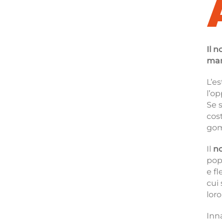
Il 
mar
L’es
l’op
Se 
cost
gom
Il
no
pop
e fl
cui
lor
Inn