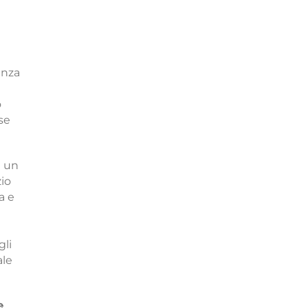
enza
o
se
a un
io
a e
gli
ale
e