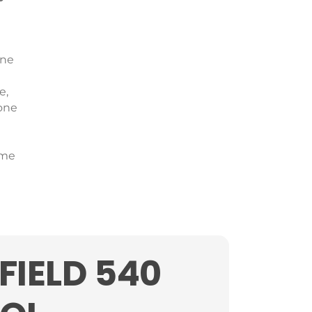
one
e,
mone
ime
FIELD 540