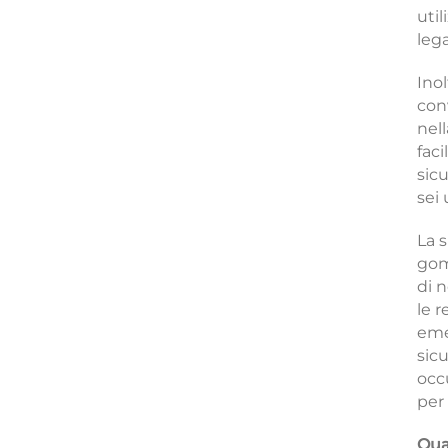
util
lega
Ino
con
nel
faci
sic
sei 
La 
gom
di n
le 
eme
sicu
occ
per 
Qua