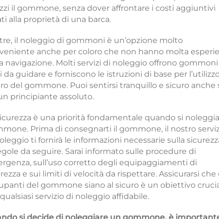
izzi il gommone, senza dover affrontare i costi aggiuntivi
ti alla proprietà di una barca.
ltre, il noleggio di gommoni è un’opzione molto
veniente anche per coloro che non hanno molta esperi
la navigazione. Molti servizi di noleggio offrono gommoni
li da guidare e forniscono le istruzioni di base per l’utilizz
uro del gommone. Puoi sentirsi tranquillo e sicuro anche 
un principiante assoluto.
sicurezza è una priorità fondamentale quando si noleggi
mone. Prima di consegnarti il gommone, il nostro serviz
oleggio ti fornirà le informazioni necessarie sulla sicurezz
regole da seguire. Sarai informato sulle procedure di
rgenza, sull’uso corretto degli equipaggiamenti di
rezza e sui limiti di velocità da rispettare. Assicurarsi che 
upanti del gommone siano al sicuro è un obiettivo cruci
qualsiasi servizio di noleggio affidabile.
ndo si decide di noleggiare un gommone, è important