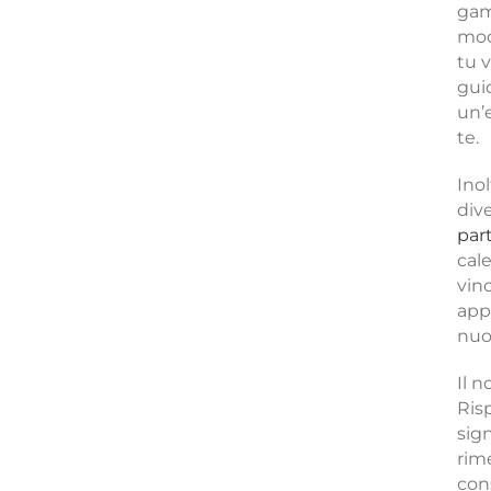
gam
mod
tu 
gui
un’
te.
Inol
div
par
cal
vin
app
nuo
Il 
Ris
sign
rim
con